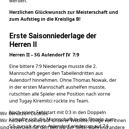
werden.
Herzlichen Glückwunsch zur Meisterschaft und
zum Aufstieg in die Kreisliga B!
Erste Saisonniederlage der
Herren II
Herren II – SG Aulendorf IV 7:9
Eine bittere 7:9 Niederlage musste die 2.
Mannschaft gegen den Tabellendritten aus
Aulendorf hinnehmen. Ohne Thomas Nowak, der
in der ersten Mannschaft aushelfen musste,
rutschten alle Spieler eine Position nach vorne
und Tugay Kiremitci rückte ins Team.
Nach einem Fehlstart mit 0:3 in den Doppeln
Wir benutzen Cookies
kämpfte sich die Mannschaft in den Einzeln zum
Wir nutzen Cookies auf unserer Website. Einige von ihnen
5:5 zurück, bevor Aulendorf wiederum auf 7:5
sind essenziell für den Betrieb der Seite, während andere