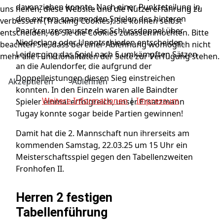
davonziehen konnte. Nach einer Punkteteilung in
uns helfen, diese Website und die Nutzererfahrung zu
den extrem spannenden Spielen des hinteren
verbessern (Tracking Cookies). Sie können selbst
Paarkreuzes musste das Schlussdoppel über
entscheiden, ob Sie die Cookies zulassen möchten. Bitte
Niederlage oder Unentschieden entscheiden.
beachten Sie, dass bei einer Ablehnung womöglich nicht
Leider ging das Spiel nach 5 umkämpften Sätzen
mehr alle Funktionalitäten der Seite zur Verfügung stehen.
an die Aulendorfer, die aufgrund der
Doppelleistungen diesen Sieg einstreichen
Akzeptieren
Ablehnen
konnten. In den Einzeln waren alle Baindter
Weitere Informationen
|
Impressum
Spieler einmal erfolgreich, unser Ersatzmann
Tugay konnte sogar beide Partien gewinnen!
Damit hat die 2. Mannschaft nun ihrerseits am
kommenden Samstag, 22.03.25 um 15 Uhr ein
Meisterschaftsspiel gegen den Tabellenzweiten
Fronhofen II.
Herren 2 festigen
Tabellenführung