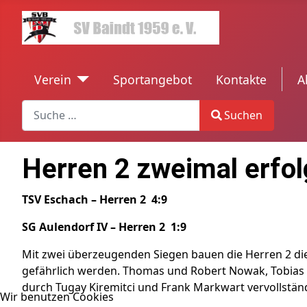
Verein
Sportangebot
Kontakte
tren
A
Search
Suchen
Type 2 or more characters for results.
Herren 2 zweimal erfol
TSV Eschach – Herren 2 4:9
SG Aulendorf IV – Herren 2 1:9
Mit zwei überzeugenden Siegen bauen die Herren 2 di
gefährlich werden. Thomas und Robert Nowak, Tobias 
durch Tugay Kiremitci und Frank Markwart vervollständ
Wir benutzen Cookies