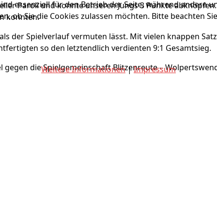
ind essenziell für den Betrieb der Seite, während andere u
Pfeiler Paroli und konnte unseren Jungs 3 Punkte abknöpfe
en, ob Sie die Cookies zulassen möchten. Bitte beachten Si
en konnten.
 als der Spielverlauf vermuten lässt. Mit vielen knappen Sat
htfertigten so den letztendlich verdienten 9:1 Gesamtsieg.
l gegen die Spielgemeinschaft Blitzenreute – Wolpertswen
Weitere Informationen
|
Impressum