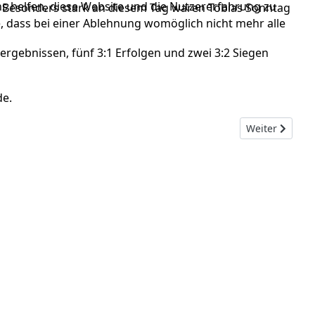
ns helfen, diese Website und die Nutzererfahrung zu
n. Besonders stark an diesem Tag waren Tobias Sonntag
e, dass bei einer Ablehnung womöglich nicht mehr alle
zergebnissen, fünf 3:1 Erfolgen und zwei 3:2 Siegen
de.
Nächster Beitr
Weiter