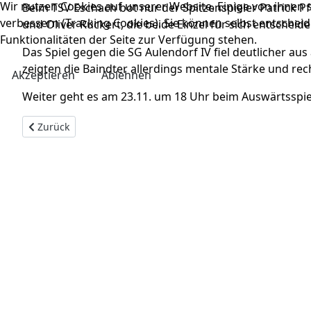
Wir nutzen Cookies auf unserer Website. Einige von ihnen s
Beim TSV Eschach bot nur der Spitzenspieler Patrick 
verbessern (Tracking Cookies). Sie können selbst entscheid
und Oliver Rückert, die beide Einzel für sich entscheid
Funktionalitäten der Seite zur Verfügung stehen.
Das Spiel gegen die SG Aulendorf IV fiel deutlicher aus
zeigten die Baindter allerdings mentale Stärke und rec
Akzeptieren
Ablehnen
Weiter geht es am 23.11. um 18 Uhr beim Auswärtsspie
Vorheriger Beitrag: Herren 2 im Eiltempo zum 5. Saisonsieg
Zurück