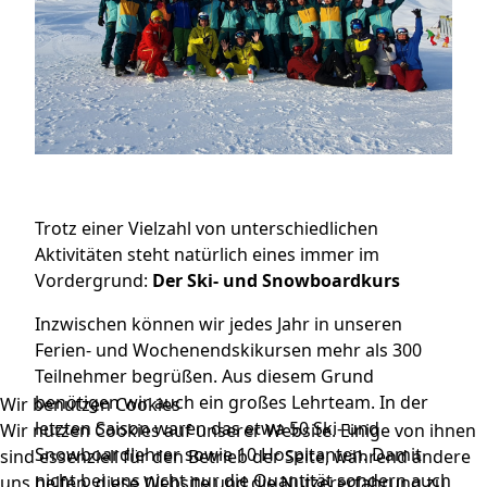
Trotz einer Vielzahl von unterschiedlichen
Aktivitäten steht natürlich eines immer im
Vordergrund:
Der Ski- und Snowboardkurs
Inzwischen können wir jedes Jahr in unseren
Ferien- und Wochenendskikursen mehr als 300
Teilnehmer begrüßen. Aus diesem Grund
benötigen wir auch ein großes Lehrteam. In der
Wir benutzen Cookies
letzten Saison waren das etwa 50 Ski- und
Wir nutzen Cookies auf unserer Website. Einige von ihnen
Snowboardlehrer sowie 10 Hospitanten. Damit
sind essenziell für den Betrieb der Seite, während andere
nicht bei uns nicht nur die Quantität sondern auch
uns helfen, diese Website und die Nutzererfahrung zu