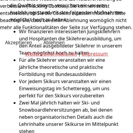
die Qualität stimmt, versuchen wir unseren
verbessern (Tracking Cookies). Sie können selbst
Ausbildungsstand mit den folgenden Maßnahmen
entscheiden, ob Sie die Cookies zulassen möchten. Bitte
möglichst hoch zu halten:
beachten Sie, dass bei einer Ablehnung womöglich nicht
mehr alle Funktionalitäten der Seite zur Verfügung stehen.
Wir finanzieren interessierten Jungskilehrern
und Hospitanten die Skilehrerausbildung, um
Akzeptieren
Ablehnen
den Anteil ausgebildeter Skilehrer in unserem
Team möglichst hoch zu halten
Weitere Informationen
|
Impressum
Für alle Skilehrer veranstalten wir eine
jährliche theoretische und praktische
Fortbildung mit Bundesausbildern
Vor jedem Skikurs veranstalten wir einen
Einweisungstag im Schetteregg, um uns
perfekt für den Skikurs vorzubereiten
Zwei Mal jährlich halten wir Ski- und
Snowboardlehrersitzungen ab, bei denen
neben organisatorischen Details auch die
Lehrinhalte unserer Skikurse im Mittelpunkt
stehen