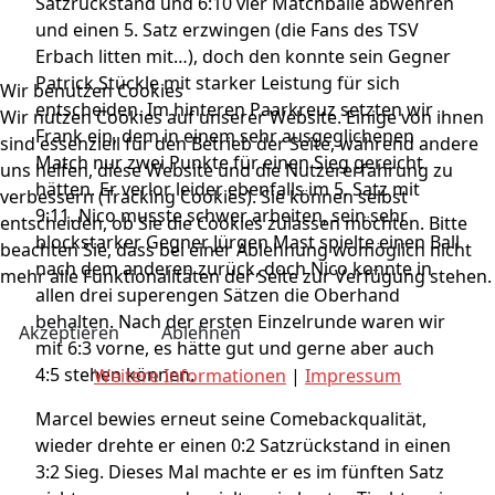
Satzrückstand und 6:10 vier Matchbälle abwehren
und einen 5. Satz erzwingen (die Fans des TSV
Erbach litten mit…), doch den konnte sein Gegner
Patrick Stückle mit starker Leistung für sich
Wir benutzen Cookies
entscheiden. Im hinteren Paarkreuz setzten wir
Wir nutzen Cookies auf unserer Website. Einige von ihnen
Frank ein, dem in einem sehr ausgeglichenen
sind essenziell für den Betrieb der Seite, während andere
Match nur zwei Punkte für einen Sieg gereicht
uns helfen, diese Website und die Nutzererfahrung zu
hätten. Er verlor leider ebenfalls im 5. Satz mit
verbessern (Tracking Cookies). Sie können selbst
9:11. Nico musste schwer arbeiten, sein sehr
entscheiden, ob Sie die Cookies zulassen möchten. Bitte
blockstarker Gegner Jürgen Mast spielte einen Ball
beachten Sie, dass bei einer Ablehnung womöglich nicht
nach dem anderen zurück, doch Nico konnte in
mehr alle Funktionalitäten der Seite zur Verfügung stehen.
allen drei superengen Sätzen die Oberhand
behalten. Nach der ersten Einzelrunde waren wir
Akzeptieren
Ablehnen
mit 6:3 vorne, es hätte gut und gerne aber auch
4:5 stehen können.
Weitere Informationen
|
Impressum
Marcel bewies erneut seine Comebackqualität,
wieder drehte er einen 0:2 Satzrückstand in einen
3:2 Sieg. Dieses Mal machte er es im fünften Satz