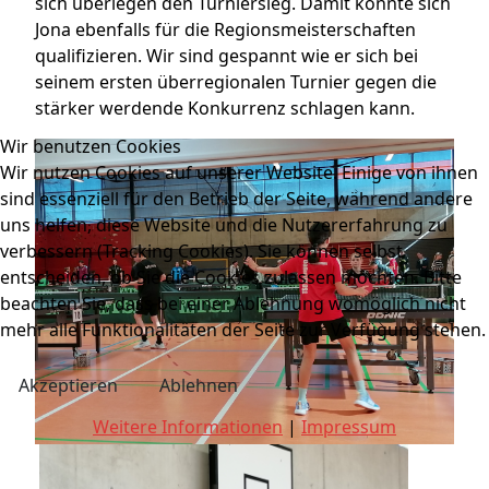
sich überlegen den Turniersieg. Damit konnte sich
Jona ebenfalls für die Regionsmeisterschaften
qualifizieren. Wir sind gespannt wie er sich bei
seinem ersten überregionalen Turnier gegen die
stärker werdende Konkurrenz schlagen kann.
Wir benutzen Cookies
Wir nutzen Cookies auf unserer Website. Einige von ihnen
sind essenziell für den Betrieb der Seite, während andere
uns helfen, diese Website und die Nutzererfahrung zu
verbessern (Tracking Cookies). Sie können selbst
entscheiden, ob Sie die Cookies zulassen möchten. Bitte
beachten Sie, dass bei einer Ablehnung womöglich nicht
mehr alle Funktionalitäten der Seite zur Verfügung stehen.
Akzeptieren
Ablehnen
Weitere Informationen
|
Impressum