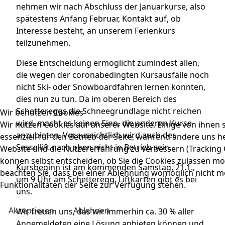
nehmen wir nach Abschluss der Januarkurse, also
spätestens Anfang Februar, Kontakt auf, ob
Interesse besteht, an unserem Ferienkurs
teilzunehmen.
Diese Entscheidung ermöglicht zumindest allen,
die wegen der coronabedingten Kursausfälle noch
nicht Ski- oder Snowboardfahren lernen konnten,
dies nun zu tun. Da im oberen Bereich des
Schettereggs die Schneegrundlage nicht reichen
Wir benutzen Cookies
wird, macht es keinen Sinn, die anderen Kurse
Wir nutzen Cookies auf unserer Website. Einige von ihnen 
anzubieten. Voraussichtlich wird auch der
essenziell für den Betrieb der Seite, während andere uns he
Sessellift nach oben nicht in Betrieb sein.
Website und die Nutzererfahrung zu verbessern (Tracking C
können selbst entscheiden, ob Sie die Cookies zulassen mö
Kursbeginn ist am kommenden Samstag, 21.1.,
beachten Sie, dass bei einer Ablehnung womöglich nicht me
um 9 Uhr am Schetteregg. Liftkarten gibt es bei
Funktionalitäten der Seite zur Verfügung stehen.
uns.
Akzeptieren
Ablehnen
Wir freuen uns, das wir immerhin ca. 30 % aller
Angemeldeten eine Lösung anbieten können und