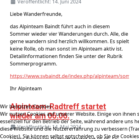
Veröffentlicht: 14. Juni 2024
Liebe Wanderfreunde,
das Alpinteam Baindt führt auch in diesem
Sommer wieder vier Wanderungen durch. Alle, die
gerne wandern sind herzlich willkommen. Es spielt
keine Rolle, ob man sonst im Alpinteam aktiv ist.
Detailinformationen finden Sie unter der Rubrik
Sommerprogramm.
https://www.svbaindt.de/index.php/alpinteam/somm
Ihr Alpinteam
Alpinteam-Radtreff startet
Wir benutzen Cookies
Wir nutzen Cookies auf unserer Website. Einige von ihnen 
wieder am 06.06.
essenziell für den Betrieb der Seite, während andere uns he
Veröffentlicht: 14. Mai 2024
diese Website und die Nutzererfahrung zu verbessern (Tra
Cookies). Sie können selbst entscheiden, ob Sie die Cookie