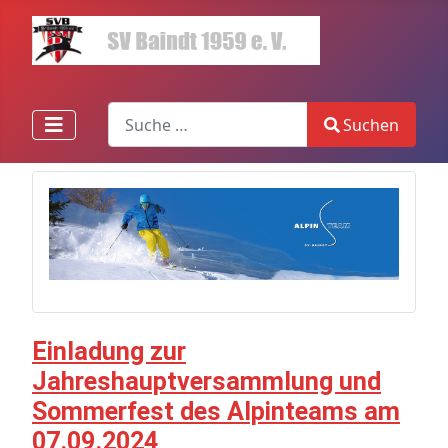
Search
Suchen
Type 2 or more characters for results.
Einladung zur
Jahreshauptversammlung und
Sommerfest des Alpinteams am
07.09.2024