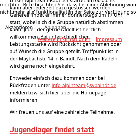
Unser Alpinteam-Radtreff startet am 06.06. Es
möchten. Bitte beachten Sie, dass bei einer Ablehnung wo
kann aber jederzeit dazu gestossen werden.
nicht mehr alle Funktionalitäten der Seite zur Verfügung s
Generell findet er immer donnerstags um 17 Uhr
statt, wobei sich die Gruppe natürlich abstimmen
Akzeptieren
Ablehnen
kann. Jeder, der gerne radelt ist herzlich
willkommen. Bei unterschiedlicher
Weitere Informationen
|
Impressum
Leistungsstärke wird Rücksicht genommen oder
auf Wunsch die Gruppe geteilt. Treffpunkt ist in
der Maybachstr. 14 in Baindt. Nach dem Radeln
wird gerne noch eingekehrt.
Entweder einfach dazu kommen oder bei
Rückfragen unter
info-alpinteam@svbaindt.de
melden bzw. sich hier über die Homepage
informieren.
Wir freuen uns auf eine zahlreiche Teilnahme.
Jugendlager findet statt