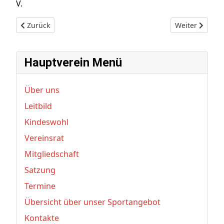
V.
Vorheriger Beitrag: Einladung zur Jahreshauptversammlung
Nächster Beit
Zurück
Weiter
Hauptverein Menü
Über uns
Leitbild
Kindeswohl
Vereinsrat
Mitgliedschaft
Satzung
Termine
Übersicht über unser Sportangebot
Kontakte