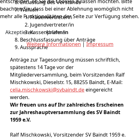
entscheiden, ob Sie die Cookies zulassen möchten. Bitte
Entlastung des Vorstands
beachten Sie, dass bei einer Ablehnung womöglich nicht
Wahlen
mehr alle Funktionalitäten der Seite zur Verfügung stehen.
Frauenvertreterin
Jugendvertreter/in
Akzeptieren
Ablehnen
Kassenprüfer/in
Beschlussfassung über Anträge
Weitere Informationen
|
Impressum
Aussprache
Anträge zur Tagesordnung müssen schriftlich,
spätestens 14 Tage vor der
Mitgliederversammlung, beim Vorsitzenden Ralf
Mischkowski, Dieselstr. 15, 88255 Baindt, E-Mail:
celia.mischkowski@svbaindt.de
eingereicht
werden.
Wir freuen uns auf Ihr zahlreiches Erscheinen
zur Jahreshauptversammlung des SV Baindt
1959 e.V.
Ralf Mischkowski, Vorsitzender SV Baindt 1959 e.