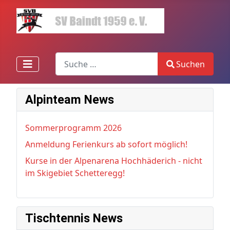
Search
Suchen
Type 2 or more characters for results.
Alpinteam News
Sommerprogramm 2026
Anmeldung Ferienkurs ab sofort möglich!
Kurse in der Alpenarena Hochhäderich - nicht
im Skigebiet Schetteregg!
Tischtennis News