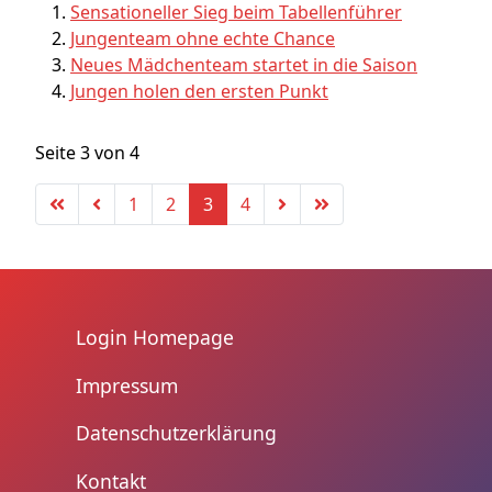
Sensationeller Sieg beim Tabellenführer
Jungenteam ohne echte Chance
Neues Mädchenteam startet in die Saison
Jungen holen den ersten Punkt
Seite 3 von 4
1
2
3
4
Login Homepage
Impressum
Datenschutzerklärung
Kontakt