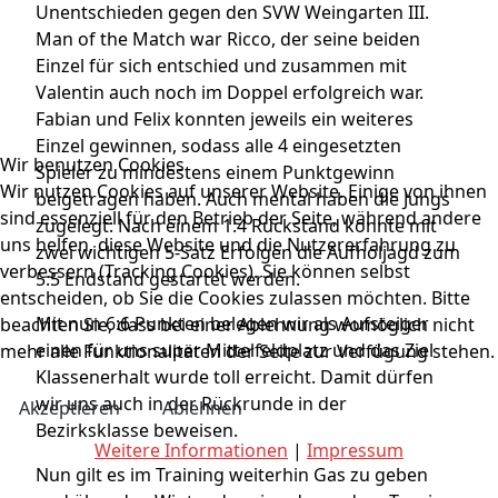
Unentschieden gegen den SVW Weingarten III.
Man of the Match war Ricco, der seine beiden
Einzel für sich entschied und zusammen mit
Valentin auch noch im Doppel erfolgreich war.
Fabian und Felix konnten jeweils ein weiteres
Einzel gewinnen, sodass alle 4 eingesetzten
Wir benutzen Cookies
Spieler zu mindestens einem Punktgewinn
Wir nutzen Cookies auf unserer Website. Einige von ihnen
beigetragen haben. Auch mental haben die Jungs
sind essenziell für den Betrieb der Seite, während andere
zugelegt: Nach einem 1:4 Rückstand konnte mit
uns helfen, diese Website und die Nutzererfahrung zu
zwei wichtigen 5-Satz Erfolgen die Aufholjagd zum
verbessern (Tracking Cookies). Sie können selbst
5:5 Endstand gestartet werden.
entscheiden, ob Sie die Cookies zulassen möchten. Bitte
Mit nun 6:6 Punkten belegen wir als Aufsteiger
beachten Sie, dass bei einer Ablehnung womöglich nicht
einen für uns super Mittelfeldplatz und das Ziel
mehr alle Funktionalitäten der Seite zur Verfügung stehen.
Klassenerhalt wurde toll erreicht. Damit dürfen
wir uns auch in der Rückrunde in der
Akzeptieren
Ablehnen
Bezirksklasse beweisen.
Weitere Informationen
|
Impressum
Nun gilt es im Training weiterhin Gas zu geben