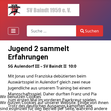
Search
Suchen
Type 2 or more characters for results.
Jugend 2 sammelt
Erfahrungen
SG Aulendorf III – SV Baindt II 10:0
Mit Jonas und Franziska debütierten beim
Auswärtsspiel in Aulendorf gleich zwei neue
Jugendliche aus unserem Training bei einem
Mannschaftsspiel. Daher durften Franz und Pia
Wir benutzen Cookies
zum ersten Mal im vorderen Paarkreuz spielen.
Wir nutzen Cookies auf unserer Website. Einige von ihnen
Trotz des deutlichen Ausgangs kämpften alle
sind essenziell für den Betrieb der Seite, während andere