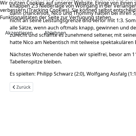
Wir nutzen Cookies auf unserer Website. Einige von ihnen s
knappen 2:3 Niederlage von Wolfgang in der Verlängeru
verbessern (Tracking Cookies). Sie können selbst entscheid
dann chancenlos. Nico und Thommy hatten bei ihren Sp
Funktionalitäten der Seite zur Verfügung stehen.
nicht an seine Leistungsgrenze und verlor mit 1:3. So
alle Sätze, wenn auch oftmals knapp, gewinnen und d
Akzeptieren
Ablehnen
zurecht und schaffte es zunehmend seltener, mit seine
hatte Nico am Nebentisch mit teilweise spektakulären 
Nächstes Wochenende haben wir spielfrei, bevor am 11.
Tabellenspitze bleiben.
Es spielten: Philipp Schwarz (2:0), Wolfgang Assfalg (1
Vorheriger Beitrag: Herren 2 mit wichtigem Sieg
Zurück