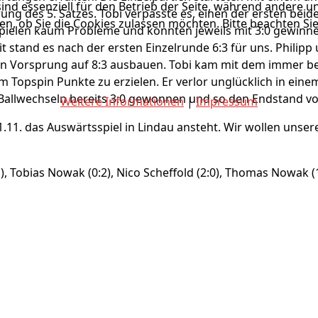
ind essenziell für den Betrieb der Seite, während andere u
ng des 5. Satzes. Tobi verpasste es, einen der ersten bei
en, ob Sie die Cookies zulassen möchten. Bitte beachten Si
ielen kaum Probleme und konnten jeweils mit 3:0 gewinnen.
mit stand es nach der ersten Einzelrunde 6:3 für uns. Phil
en Vorsprung auf 8:3 ausbauen. Tobi kam mit dem immer b
m Topspin Punkte zu erzielen. Er verlor unglücklich in eine
Ballwechseln bereits 3:0 gewonnen und so den Endstand von 
Weitere Informationen
|
Impressum
11. das Auswärtsspiel in Lindau ansteht. Wir wollen unser
:1), Tobias Nowak (0:2), Nico Scheffold (2:0), Thomas Nowak 