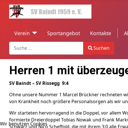
Verein
Sportangebot
Kontakte
tren
A
Search
Suchen
Type 2 or more characters for results.
Herren 1 mit überzeu
SV Baindt – SV Rissegg 9:4
Ohne unsere Nummer 1 Marcel Brückner rechneten wir 
von Krankheit noch größere Personalsorgen als wir un
Wir starteten hervorragend in die Doppel, vor allem 
formierte Dreierdoppel Tobias Nowak und Frank Markwa
Wir benutzen Cookies
Schwarz und Nico Scheffold, die mit ihrem 3:0 alle Erw