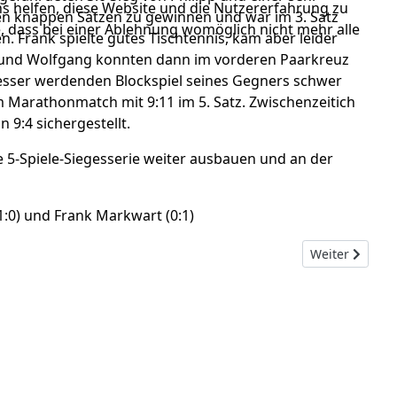
ns helfen, diese Website und die Nutzererfahrung zu
den knappen Sätzen zu gewinnen und war im 3. Satz
e, dass bei einer Ablehnung womöglich nicht mehr alle
 Frank spielte gutes Tischtennis, kam aber leider
ipp und Wolfgang konnten dann im vorderen Paarkreuz
esser werdenden Blockspiel seines Gegners schwer
m Marathonmatch mit 9:11 im 5. Satz. Zwischenzeitich
9:4 sichergestellt.
e 5-Spiele-Siegesserie weiter ausbauen und an der
(1:0) und Frank Markwart (0:1)
Nächster Beitr
Weiter