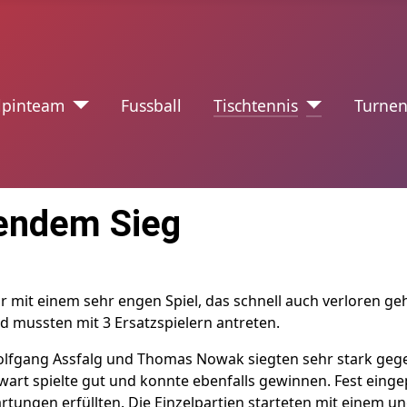
nzeichen
lpinteam
Fussball
Tischtennis
Turne
gendem Sieg
mit einem sehr engen Spiel, das schnell auch verloren g
d mussten mit 3 Ersatzspielern antreten.
Wolfgang Assfalg und Thomas Nowak siegten sehr stark geg
rt spielte gut und konnte ebenfalls gewinnen. Fest eingep
artungen erfüllten. Die Einzelpartien starteten mit einem u