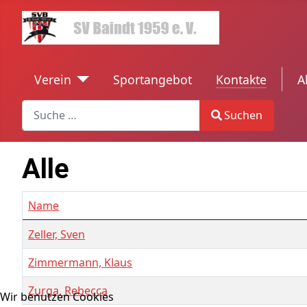
Verein
Sportangebot
Kontakte
tren
A
Search
Suchen
Type 2 or more characters for results.
Alle
Name
Kontakte,
Zeller, Sven
Zimmermann, Klaus
Zurga, Rebecca
Wir benutzen Cookies