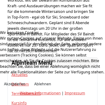
Workout. Mit der bewährten Kombination aus
Kraft- und Ausdauerübungen machen wir Sie fit
für die kommende Wintersaison und bringen Sie
in Top-Form - egal ob für Ski, Snowboard oder
Schneeschuhwandern. Geplant sind 8 Abende
jeweils dienstags um 20 Uhr in der großen
Wir benutzen Cookies
Sporthalle in Baindt. Für Mitglieder des SV Baindt
Wir nutzen Cookies auf unserer Website. Einige von ihnen
ist die Teilnahme kostenlos. Für alle anderen
sind essenziell für den Betrieb der Seite, während andere
kostet es nur 25.- Euro. Jeder, der Spaß am Sport
uns helfen, diese Website und die Nutzererfahrung zu
hat ist herzlich willkommen!
verbessern (Tracking Cookies). Sie können selbst
entscheiden, ob Sie die Cookies zulassen möchten. Bitte
Alpinteam Menü
beachten Sie, dass bei einer Ablehnung womöglich nicht
mehr alle Funktionalitäten der Seite zur Verfügung stehen.
Aktuelles
Akzeptieren
Ablehnen
Das Team
Weitere Informationen
|
Impressum
Terminübersicht
Kursinfo